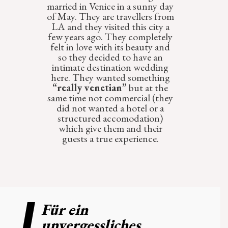
married in Venice in a sunny day
unvergesslichen Erlebnis werden zu lassen. Unsere
of May. They are travellers from
neue Internetseite befindet sich aktuell noch im Aufbau
und ist für Sie über
https://event-bahnhof.com/
LA and they visited this city a
erreichbar. Wir freuen uns Sie mit einer umwerfenden
few years ago. They completely
Location, unserem erfahrenen Team und einer großen
felt in love with its beauty and
Auswahl an renommierten Dienstleistern bei uns
so they decided to have an
begrüßen zu dürfen.
intimate destination wedding
here. They wanted something
Unsere alte Website bleibt zunächst weiterhin bestehen,
“really venetian”
but at the
Feiern werden ab 2023 jedoch ausschließlich
same time not commercial (they
am
Event-Bahnhof
ausgerichtet.
did not wanted a hotel or a
Ihr Team der Alten Wassermühle
structured accomodation)
which give them and their
guests a true experience.
Für ein
unvergessliches