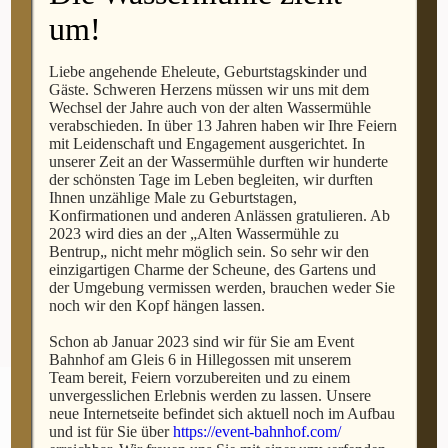
married in Venice in a sunny day
um!
of May. They are travellers from
LA and they visited this city a
few years ago. They completely
Liebe angehende Eheleute, Geburtstagskinder und
felt in love with its beauty and
Gäste. Schweren Herzens müssen wir uns mit dem
so they decided to have an
Wechsel der Jahre auch von der alten Wassermühle
verabschieden. In über 13 Jahren haben wir Ihre Feiern
intimate destination wedding
mit Leidenschaft und Engagement ausgerichtet. In
here. They wanted something
unserer Zeit an der Wassermühle durften wir hunderte
“really venetian”
but at the
der schönsten Tage im Leben begleiten, wir durften
same time not commercial (they
Ihnen unzählige Male zu Geburtstagen,
did not wanted a hotel or a
Konfirmationen und anderen Anlässen gratulieren. Ab
structured accomodation)
2023 wird dies an der
„
Alten Wassermühle zu
which give them and their
Bentrup
„
nicht mehr möglich sein. So sehr wir den
guests a true experience.
einzigartigen Charme der Scheune, des Gartens und
der Umgebung vermissen werden, brauchen weder Sie
noch wir den Kopf hängen lassen.
Schon ab Januar 2023 sind wir für Sie am Event
Bahnhof am Gleis 6 in Hillegossen mit unserem
Team bereit, Feiern vorzubereiten und zu einem
unvergesslichen Erlebnis werden zu lassen. Unsere
Für ein
neue Internetseite befindet sich aktuell noch im Aufbau
unvergessliches
und ist für Sie über
https://event-bahnhof.com/